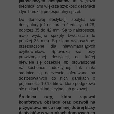
jakościowych destylatów
; Im większa
średnica, tym większa szybkość destylacji
i tym bardziej profesjonalny sprzęt.
Do domowej destylacji, spotyka się
destylatory już na rurach średnicy od 28,
poprzez 35 do 42 mm. Są to najprostsze,
mało wydajne sprzęty (zwłaszcza te
poniżej 35 mm). Są słabo wyposażone,
przeznaczone dla niewymagających
użytkowników. Sprawdzą się przy
prowizorycznej destylacji, od której
niewiele się oczekuje, np. prowadzonej
na kuchence indukcyjnej. Tak małe
średnice są najczęściej oferowane na
dostosowanych do nich garnkach o
pojemności 10-18 litrów, które podgrzewa
się na kuchni indukcyjnej lub gazowej.
Średnica rury, która zapewni
komfortową obsługę oraz pozwoli na
przygotowanie co najmniej dobrej klasy
destylatów w warunkach domowych, to