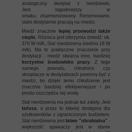
analogiczny destylat z nierdzewki;
Jest łagodniejszy w
smaku, zharmonizowany. Renomowane,
stare destylarnie pracują na miedzi.
Miedź znacznie
lepiej przewodzi także
ciepło
. Różnica jest olbrzymia (miedź: ok.
370 W m/K, Stal nierdzewna średnio 18 W
m/k). Ma to praktyczne znaczenie przy
destylacji - miedź stwarza inne, bardziej
korzystne środowisko pracy
. Z tego
samego powodu, chłodnice czy
skraplacze w destylatorach powinny być z
miedzi, bo dzięki temu chłodzenie jest
znacznie bardziej efektywniejsze i po
prostu oszczędza się wodę.
Stal nierdzewna ma jednak też zalety. Jest
tańsza
, a przez to łatwiej dostępna dla
użytkowników z ograniczonym budżetem.
Stal nierdzewna jest
łatwo "obrabialna"
-
większość spawaczy jest w stanie