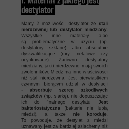
1. Materiał z jakiego jest
destylator
Mamy 2 możliwości: destylator ze
stali
nierdzewnej lub destylator miedziany
.
Wszystkie inne materiały albo
są problematyczne w użyciu (np.
destylatory szklane) albo absolutnie
dyskwalifikujące (rury metalowe czy
ocynkowane). Zarówno destylatory
miedziany, jaki i nierdzewne, mają swoich
zwolenników. Miedź ma inne właściwości
niż stal nierdzewna. Jest pierwiastkiem
czynnym, biorącym udział w destylacji
-
absorbuje szereg szkodliwych
związków
(np. siarkę), nie dopuszczając
ich do finalnego destylatu.
Jest
bakteriostatyczna
(bakterie nie lubią
miedzi), a także
nie koroduje
.
To powoduje, że destylat z miedzi
uznawany jest za bardziej szlachetny niż