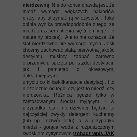
nierdzewną
. Nie do końca prawdą jest, że
miedź wymaga większych nakładów
pracy, aby utrzymać ją w czystości. Taka
opinia wynika prawdopodobnie z tego, że
miedź z czasem utlenia się (ciemnieje - to
naturalny proces). Ale to nie oznacza, że
stal nierdzewna nie wymaga mycia. Jeśli
chcemy zachować stałą, pierwotną jakość
destylatu, musimy zadbać zarówno
o przemyciu sprzętu po każdej destylacji,
jak i pamiętać o okresowym,
dokładniejszym
umyciu co kilka/kilkanaście destylacji. I to
niezależnie od tego, czy jest to miedź, czy
nierdzewka. Różnica będzie tylko w
zastosowanym środku myjącym - w
przypadku stali nierdzewnej będzie to
najczęściej zwykły detergent kuchenny
(lub np. roztwór octu), a w przypadku
miedzi - gorąca woda z rozpuszczonym
kwaskiem cytrynowym (
zobacz wpis JAK