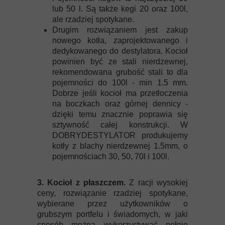
lub 50 l. Są także kegi 20 oraz 100l,
ale rzadziej spotykane.
Drugim rozwiązaniem jest zakup
nowego kotła, zaprojektowanego i
dedykowanego do destylatora. Kocioł
powinien być ze stali nierdzewnej,
rekomendowana grubość stali to dla
pojemności do 100l - min 1.5 mm.
Dobrze jeśli kocioł ma przetłoczenia
na boczkach oraz górnej dennicy -
dzięki temu znacznie poprawia się
sztywność całej konstrukcji. W
DOBRYDESTYLATOR produkujemy
kotły z blachy nierdzewnej 1.5mm, o
pojemnościach 30, 50, 70l i 100l.
3. Kocioł z płaszczem.
Z racji wysokiej
ceny, rozwiązanie rzadziej spotykane,
wybierane przez użytkowników o
grubszym portfelu i świadomych, w jaki
sposób można wykorzystywać pełnię