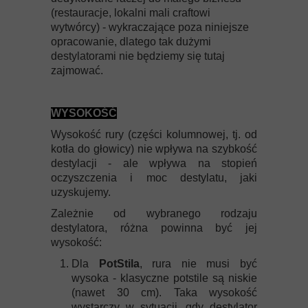
(restauracje, lokalni mali craftowi
wytwórcy) - wykraczające poza niniejsze
opracowanie, dlatego tak dużymi
destylatorami nie będziemy się tutaj
zajmować.
WYSOKOŚĆ
Wysokość rury (części kolumnowej, tj. od
kotła do głowicy) nie wpływa na szybkość
destylacji - ale wpływa na stopień
oczyszczenia i moc destylatu, jaki
uzyskujemy.
Zależnie od wybranego rodzaju
destylatora, różna powinna być jej
wysokość:
Dla
PotStila
, rura nie musi być
wysoka - klasyczne potstile są niskie
(nawet 30 cm). Taka wysokość
wystarczy w sytuacji, gdy destylator