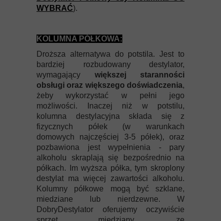
WYBRAĆ
).
KOLUMNA PÓŁKOWA:
Droższa alternatywa do potstila. Jest to
bardziej rozbudowany destylator,
wymagający
większej staranności
obsługi oraz większego doświadczenia
,
żeby wykorzystać w pełni jego
możliwości. Inaczej niż w potstilu,
kolumna destylacyjna składa się z
fizycznych półek (w warunkach
domowych najczęściej 3-5 półek), oraz
pozbawiona jest wypełnienia - pary
alkoholu skraplają się bezpośrednio na
półkach. Im wyższa półka, tym skroplony
destylat ma więcej zawartości alkoholu.
Kolumny półkowe mogą być szklane,
miedziane lub nierdzewne. W
DobryDestylator oferujemy oczywiście
sprzęt miedziany, ze