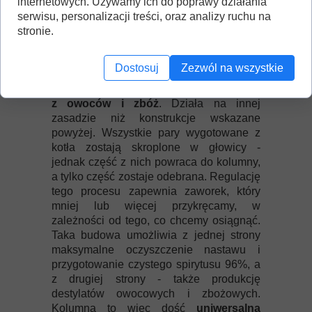
internetowych. Używamy ich do poprawy działania
kolumnę półkową o średnicy fi 89mm.
serwisu, personalizacji treści, oraz analizy ruchu na
stronie.
KOLUMNA REKTYFIKACYJNA:
Dostosuj
Zezwól na wszystkie
Typ destylatora umożliwiający produkcję
czystego spirytusu, a także destylatów
z owoców i zbóż
. Działa na innej
zasadzie niż konstrukcje wskazane
powyżej. Wszystkie pary wygotowane z
kotła zostają skroplone w głowicy -
jednak część z nich powraca do kolumny,
a tylko część zostaje odebrana. Regulację
tego procesu zapewnia zaworek, który
mniej lub więcej przykręcamy, w
zależności od tego, co chcemy osiągnąć.
Taka budowa umożliwia z jednej strony
maksymalne oczyszczenie nastawu i
przygotowanie czystego spirytusu 96%, a
z drugiej strony - także produkcję
destylatów owocowych i zbożowych.
Kolumna to więc dość
uniwersalna