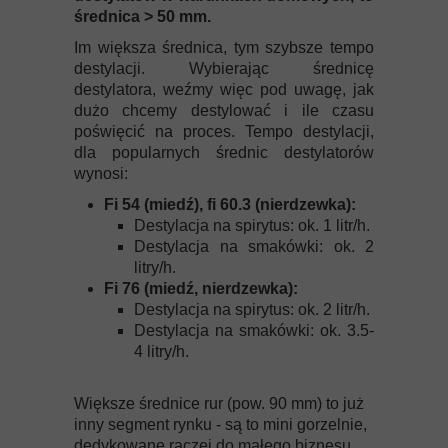
średnica > 50 mm.
Im większa średnica, tym szybsze tempo
destylacji. Wybierając średnicę
destylatora, weźmy więc pod uwagę, jak
dużo chcemy destylować i ile czasu
poświęcić na proces. Tempo destylacji,
dla popularnych średnic destylatorów
wynosi:
Fi 54 (miedź), fi 60.3 (nierdzewka):
Destylacja na spirytus: ok. 1 litr/h.
Destylacja na smakówki: ok. 2
litry/h.
Fi 76 (miedź, nierdzewka):
Destylacja na spirytus: ok. 2 litr/h.
Destylacja na smakówki: ok. 3.5-
4 litry/h.
Większe średnice rur (pow. 90 mm) to już
inny segment rynku - są to mini gorzelnie,
dedykowane raczej do małego biznesu