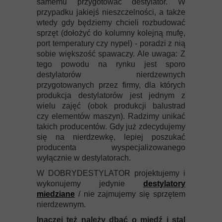
samemu przygotować destylator. W
przypadku jakiejś nieszczelności, a także
wtedy gdy będziemy chcieli rozbudować
sprzęt (dołożyć do kolumny kolejną mufę,
port temperatury czy nypel) - poradzi z nią
sobie większość spawaczy. Ale uwaga: Z
tego powodu na rynku jest sporo
destylatorów nierdzewnych
przygotowanych przez firmy, dla których
produkcja destylatorów jest jednym z
wielu zajęć (obok produkcji balustrad
czy elementów maszyn). Radzimy unikać
takich producentów. Gdy już zdecydujemy
się na nierdzewkę, lepiej poszukać
producenta wyspecjalizowanego
wyłącznie w destylatorach.
W DOBRYDESTYLATOR projektujemy i
wykonujemy jedynie
destylatory
miedziane
/ nie zajmujemy się sprzętem
nierdzewnym.
Inaczej też należy dbać o miedź i stal