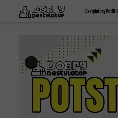
Destylatory PotStil
PotStill fi 54
PotStill fi 76
Wszystkie PotSti