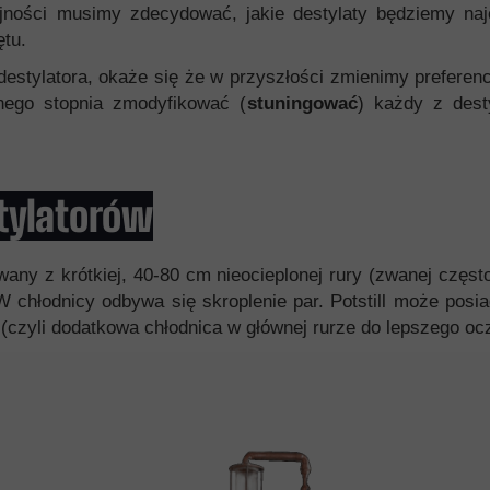
ejności musimy zdecydować, jakie destylaty będziemy najc
ętu.
 destylatora, okaże się że w przyszłości zmienimy prefere
nego stopnia zmodyfikować (
stuningować
) każdy z dest
tylatorów
owany z krótkiej, 40-80 cm nieocieplonej rury (zwanej częs
 W chłodnicy odbywa się skroplenie par. Potstill może pos
x (czyli dodatkowa chłodnica w głównej rurze do lepszego o