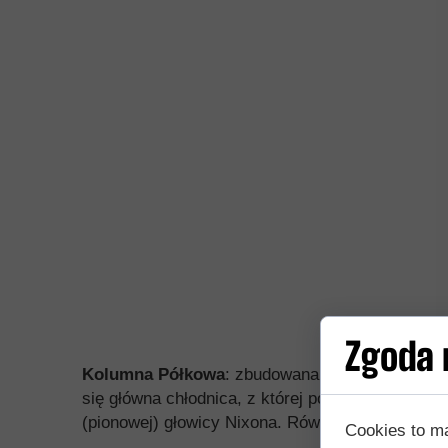
Zgoda n
Kolumna Półkowa
: zbudowana jest z kilku (naj
się główna chłodnica, z której pozyskuje się des
(pionowej) głowicy Nixona. Równie popularna jest
Cookies to m