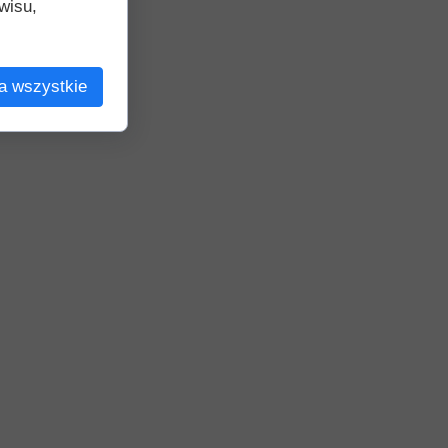
wisu,
a wszystkie