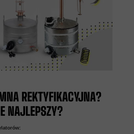
UMNA REKTYFIKACYJNA?
IE NAJLEPSZY?
ylatorów: