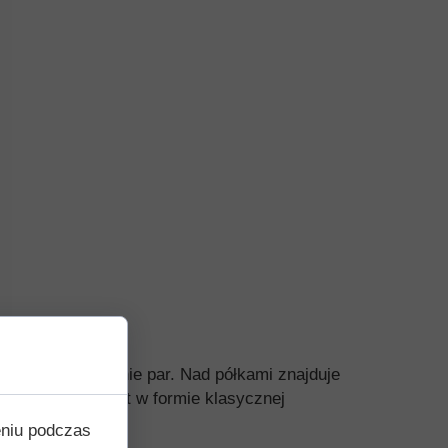
zęściowe skraplanie par. Nad półkami znajduje
rukcji. U nas jest w formie klasycznej
eniu podczas