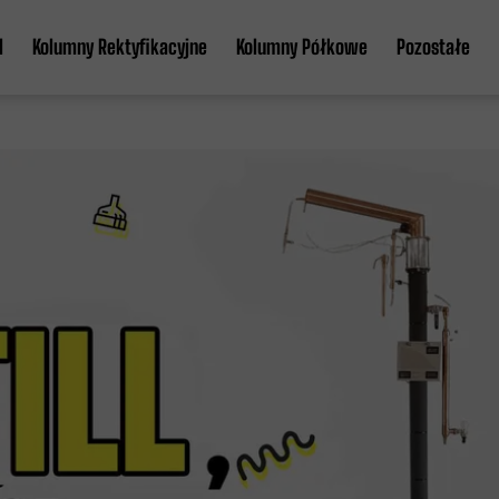
l
Kolumny Rektyfikacyjne
Kolumny Półkowe
Pozostałe
Kolumna klasyczna fi 54
Kolumna półkowa fi 89
Akcesoria
Kolumna klasyczna fi 76
Automatyka
ll
Kolumna aabratek fi 54
Kolumna aabratek fi 76
Wszystkie Kolumny