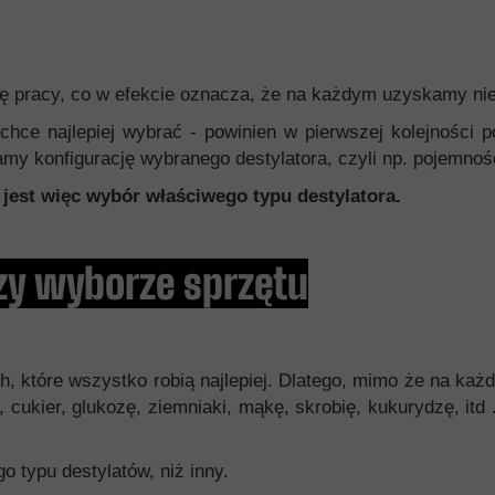
ę pracy, co w efekcie oznacza, że na każdym uzyskamy niec
 chce najlepiej wybrać - powinien w pierwszej kolejności 
ramy konfigurację wybranego destylatora, czyli np. pojemn
jest więc wybór właściwego typu destylatora.
rzy wyborze sprzętu
h, które wszystko robią najlepiej. Dlatego, mimo że na ka
ukier, glukozę, ziemniaki, mąkę, skrobię, kukurydzę, itd 
o typu destylatów, niż inny.