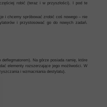
zęściej robić (teraz i w przyszłości). I pod te
ncje i chcemy spróbować zrobić coś nowego – nie
ylatorów i przystosować go do nowych zadań.
to deflegmatorem). Na górze posiada ramię, które
iadać elementy rozszerzające jego możliwości. W
czyszczania i wzmacniania destylatu).