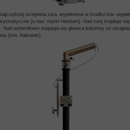
najczęściej ocieplona rura, wypełniona w środku tzw. wypeł
ryzmatyczne (u nas: marki Henitom). Nad rurą znajduje się 
ka’). Nad wziernikiem znajduje się głowica kolumny ze skrap
na (tzw. Aabratek).