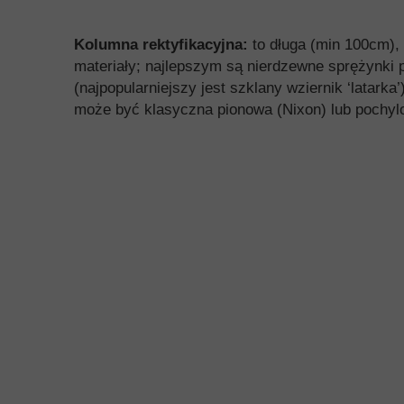
Kolumna rektyfikacyjna:
to długa (min 100cm), 
materiały; najlepszym są nierdzewne sprężynki p
(najpopularniejszy jest szklany wziernik ‘latar
może być klasyczna pionowa (Nixon) lub pochylo