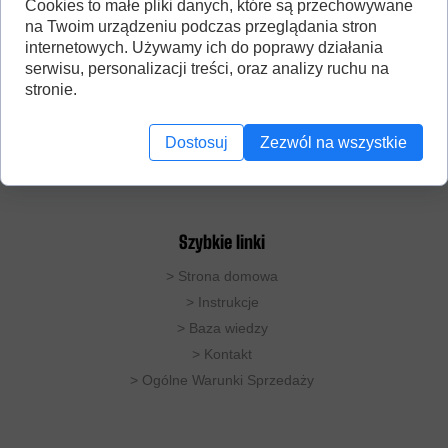
Cookies to małe pliki danych, które są przechowywane
na Twoim urządzeniu podczas przeglądania stron
internetowych. Używamy ich do poprawy działania
serwisu, personalizacji treści, oraz analizy ruchu na
stronie.
DobryDestylator to studio produkujące destylatory
miedziane do zastosowań domowych. Oferujemy
rozwiązania do destylacji prostej (pot-still), oraz
Dostosuj
Zezwól na wszystkie
kolumny rektyfikacyjne.
Nr. konta: 72 1140 2004 0000 3802 4674 3007
Szybkie linki
>
Strona domowa
> Instrukcje
>
Baza wiedzy
>
Kontakt
>
Ogólne Warunki Sprzedaży