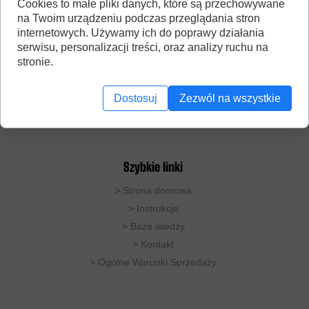
Cookies to małe pliki danych, które są przechowywane
na Twoim urządzeniu podczas przeglądania stron
internetowych. Używamy ich do poprawy działania
serwisu, personalizacji treści, oraz analizy ruchu na
stronie.
DobryDestylator to studio produkujące destylatory
miedziane do zastosowań domowych. Oferujemy
rozwiązania do destylacji prostej (pot-still), oraz
Dostosuj
Zezwól na wszystkie
kolumny rektyfikacyjne.
Nr. konta: 72 1140 2004 0000 3802 4674 3007
Szybkie linki
>
Strona domowa
> Instrukcje
>
Baza wiedzy
>
Kontakt
>
Ogólne Warunki Sprzedaży