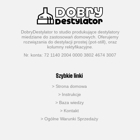
DobryDestylator to studio produkujące destylatory
miedziane do zastosowań domowych. Oferujemy
rozwiązania do destylacji prostej (pot-still), oraz
kolumny rektyfikacyjne.
Nr. konta: 72 1140 2004 0000 3802 4674 3007
Szybkie linki
>
Strona domowa
> Instrukcje
>
Baza wiedzy
>
Kontakt
>
Ogólne Warunki Sprzedaży