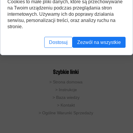
Cookies to małe pliki danych, które są przechowywane
na Twoim urządzeniu podczas przeglądania stron
internetowych. Używamy ich do poprawy działania
serwisu, personalizacji treści, oraz analizy ruchu na
stronie.
DobryDestylator to studio produkujące destylatory
miedziane do zastosowań domowych. Oferujemy
rozwiązania do destylacji prostej (pot-still), oraz
Dostosuj
Zezwól na wszystkie
kolumny rektyfikacyjne.
Nr. konta: 72 1140 2004 0000 3802 4674 3007
Szybkie linki
>
Strona domowa
> Instrukcje
>
Baza wiedzy
>
Kontakt
>
Ogólne Warunki Sprzedaży