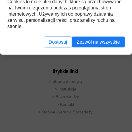
Cookies to małe pliki danych, które są przechowywane
na Twoim urządzeniu podczas przeglądania stron
internetowych. Używamy ich do poprawy działania
serwisu, personalizacji treści, oraz analizy ruchu na
stronie.
DobryDestylator to studio produkujące destylatory
miedziane do zastosowań domowych. Oferujemy
rozwiązania do destylacji prostej (pot-still), oraz
Dostosuj
Zezwól na wszystkie
kolumny rektyfikacyjne.
Nr. konta: 72 1140 2004 0000 3802 4674 3007
Szybkie linki
>
Strona domowa
> Instrukcje
>
Baza wiedzy
>
Kontakt
>
Ogólne Warunki Sprzedaży