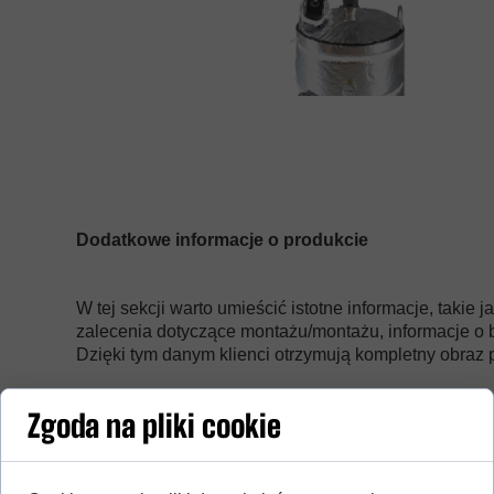
Dodatkowe informacje o produkcie
W tej sekcji warto umieścić istotne informacje, takie 
zalecenia dotyczące montażu/montażu, informacje o 
Dzięki tym danym klienci otrzymują kompletny obraz p
Zgoda na pliki cookie