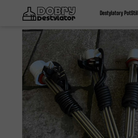
Destylatory PotStil
PotStill fi 54
PotStill fi 76
Wszystkie PotSti