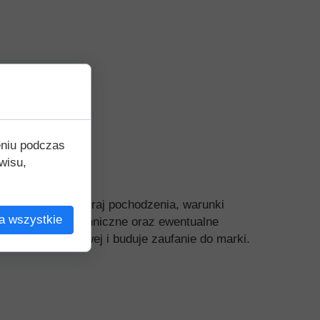
eniu podczas
wisu,
 wymiary i waga, kraj pochodzenia, warunki
a wszystkie
ardami, dane techniczne oraz ewentualne
e decyzji zakupowej i buduje zaufanie do marki.