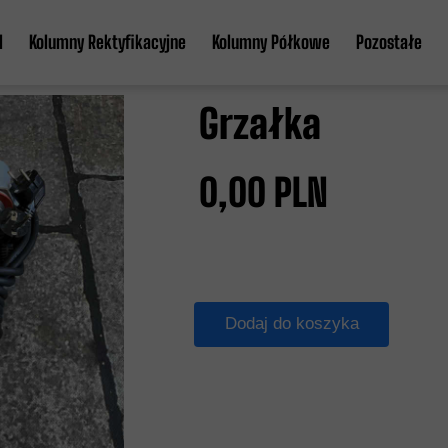
l
Kolumny Rektyfikacyjne
Kolumny Półkowe
Pozostałe
Kolumna klasyczna fi 54
Kolumna półkowa fi 89
Akcesoria
Grzałka
Kolumna klasyczna fi 76
Automatyka
ll
Kolumna aabratek fi 54
0,00 PLN
Kolumna aabratek fi 76
Wszystkie Kolumny
Dodaj do koszyka