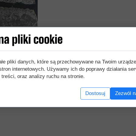
a pliki cookie
ałe pliki danych, które są przechowywane na Twoim urządz
stron internetowych. Używamy ich do poprawy działania ser
 treści, oraz analizy ruchu na stronie.
akie jak skład/materiał, instrukcje konserwacji/użytkowania,
Dostosuj
Zezwól n
, informacje o bezpieczeństwie, zgodność z normami/stand
i otrzymują kompletny obraz produktu, co ułatwia im podjęci