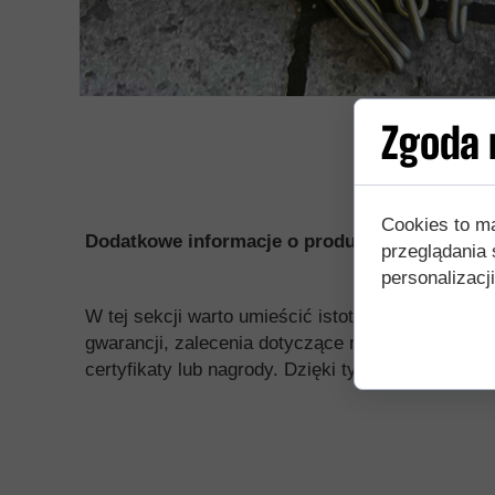
Zgoda n
Cookies to m
Dodatkowe informacje o produkcie
przeglądania 
personalizacji
W tej sekcji warto umieścić istotne informacje, t
gwarancji, zalecenia dotyczące montażu/montażu
certyfikaty lub nagrody. Dzięki tym danym klienc