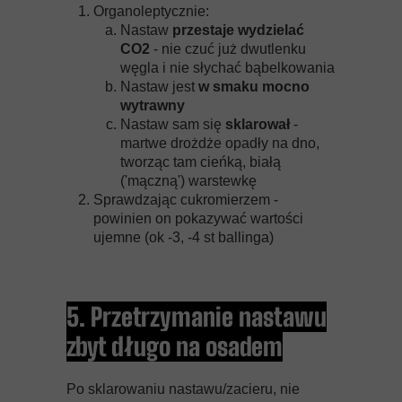
Organoleptycznie:
Nastaw
przestaje wydzielać
CO2
- nie czuć już dwutlenku
węgla i nie słychać bąbelkowania
Nastaw jest
w smaku mocno
wytrawny
Nastaw sam się
sklarował
-
martwe drożdże opadły na dno,
tworząc tam cieńką, białą
('mączną') warstewkę
Sprawdzając cukromierzem -
powinien on pokazywać wartości
ujemne (ok -3, -4 st ballinga)
5. Przetrzymanie nastawu
zbyt długo na osadem
Po sklarowaniu nastawu/zacieru, nie