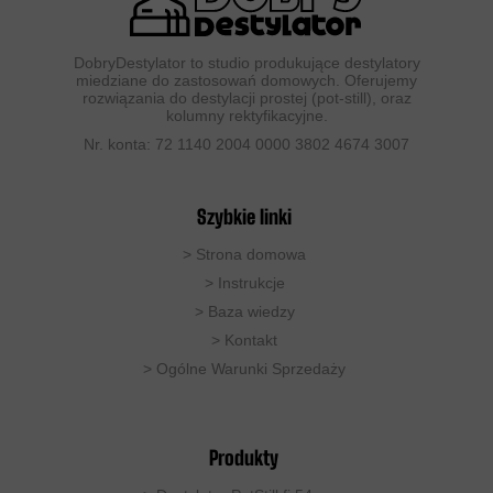
DobryDestylator to studio produkujące destylatory
miedziane do zastosowań domowych. Oferujemy
rozwiązania do destylacji prostej (pot-still), oraz
kolumny rektyfikacyjne.
Nr. konta: 72 1140 2004 0000 3802 4674 3007
Szybkie linki
>
Strona domowa
> Instrukcje
>
Baza wiedzy
>
Kontakt
>
Ogólne Warunki Sprzedaży
Produkty