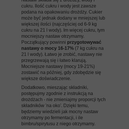
cukru. Ilość cukru i wody jest zawsze
podana na opakowaniu drożdży. Cukier
może być jednak dodany w mniejszej lub
większej ilości (najczęściej od 6-9 kg
cukru na 21 l wody). Im więcej cukru, tym
mocniejszy nastaw otrzymamy.
Początkujący powinni
przygotowywać
nastawy o mocy 16-17%
(7 kg cukru na
21 l wody). Łatwo je zrobić, nastawy nie
przegrzewają się i łatwo klarują.
Mocniejsze nastawy (mocy 19-21%)
zostawić na później, gdy zdobędzie się
większe doświadczenie.
Dodatkowo, mieszając składniki,
postępujmy zgodnie z instrukcją na
drożdżach - nie zmieniajmy proporcji tych
składników 'na oko'. Dzięki temu,
będziemy wiedzieli jak mocny nastaw
otrzymamy po fermentacji, i ile
bimbru/spirytusu z niego otrzymamy.