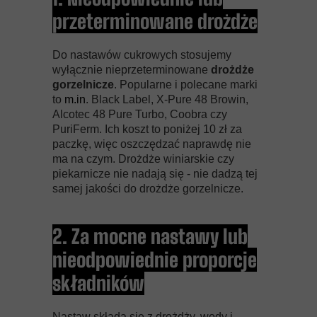
przeterminowane drożdże
Do nastawów cukrowych stosujemy
wyłącznie nieprzeterminowane
drożdże
gorzelnicze
. Popularne i polecane marki
to
m.in
. Black Label, X-Pure 48 Browin,
Alcotec 48 Pure Turbo, Coobra czy
PuriFerm. Ich koszt to poniżej 10 zł za
paczkę, więc oszczędzać naprawdę nie
ma na czym. Drożdże winiarskie czy
piekarnicze nie nadają się - nie dadzą tej
samej jakości do drożdże gorzelnicze.
2. Za mocne nastawy lub
nieodpowiednie proporcje
składników
Nastaw składa się z drożdży, wody i